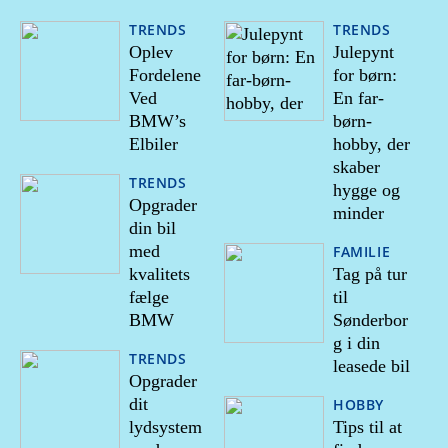
TRENDS
TRENDS
Oplev
Julepynt
Fordelene
for børn:
Ved
En far-
BMW’s
børn-
Elbiler
hobby, der
skaber
TRENDS
hygge og
Opgrader
minder
din bil
med
FAMILIE
kvalitets
Tag på tur
fælge
til
BMW
Sønderbor
g i din
TRENDS
leasede bil
Opgrader
dit
HOBBY
lydsystem
Tips til at