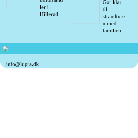
bilforhand
Gør klar
ler i
til
Hillerød
strandture
n med
familien
info@lupra.dk