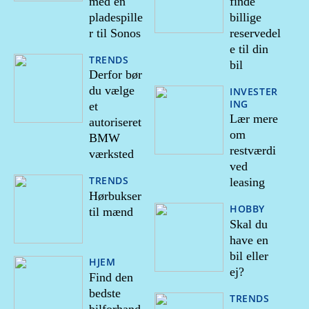
med en
finde
pladespille
billige
r til Sonos
reservedel
e til din
TRENDS
bil
Derfor bør
du vælge
INVESTER
ING
et
Lær mere
autoriseret
om
BMW
restværdi
værksted
ved
TRENDS
leasing
Hørbukser
HOBBY
til mænd
Skal du
have en
bil eller
HJEM
ej?
Find den
bedste
TRENDS