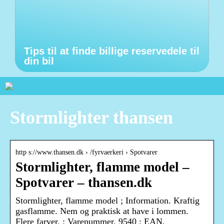
Tips til at finde billige reservedele til
din bil
Stormlighter thansen
http s://www.thansen.dk › /fyrvaerkeri › Spotvarer
Stormlighter, flamme model –
Spotvarer – thansen.dk
Stormlighter, flamme model ; Information. Kraftig
gasflamme. Nem og praktisk at have i lommen.
Flere farver. ; Varenummer, 9540 ; EAN,