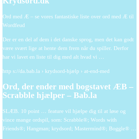
Krydsord.dk
Ord med Æ – se vores fantastiske liste over ord med Æ til
Wordfeud
Der er en del af dem i det danske sprog, men det kan godt
være svært lige at hente dem frem når du spiller. Derfor
har vi lavet en liste til dig med alt hvad vi …
http s://da.bab.la › krydsord-hjælp › at-end-med
Ord, der ender med bogstavet ÆB –
Scrabble hjælper – Bab.la
SLÆB. 10 point … feature vil hjælpe dig til at løse og
vince mange ordspil, som: Scrabble®; Words with
Friends®; Hangman; krydsord; Mastermind®; Boggle® …