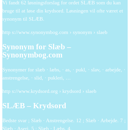
Vi fandt 62 løsningsforslag for ordet SLÆB som du kan
bruge til at løse din krydsord. Løsningen vil ofte været et
synonym til SLÆB.
http s://www.synonymbog.com › synonym › slaeb
Synonym for Slæb –
Synonymbog.com
Synonymer for slæb · læbs, · as, · pukl, · slav, · arbejde, ·
anstrengelse, · slid, · pukleri, …
http s://www.krydsord.org › krydsord › slaeb
SLÆB – Krydsord
Bedste svar ; Slæb · Anstrengelse. 12 ; Slæb · Arbejde. 7 ;
Slæb · Aseri. 5 ; Slæb · Læbs. 4.