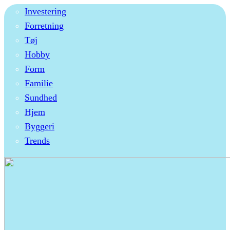
Investering
Forretning
Tøj
Hobby
Form
Familie
Sundhed
Hjem
Byggeri
Trends