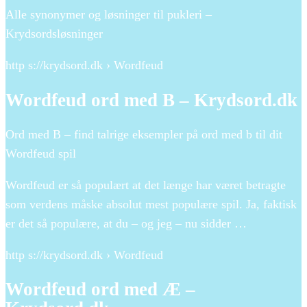
Alle synonymer og løsninger til pukleri –
Krydsordsløsninger
http s://krydsord.dk › Wordfeud
Wordfeud ord med B – Krydsord.dk
Ord med B – find talrige eksempler på ord med b til dit
Wordfeud spil
Wordfeud er så populært at det længe har været betragte
som verdens måske absolut mest populære spil. Ja, faktisk
er det så populære, at du – og jeg – nu sidder …
http s://krydsord.dk › Wordfeud
Wordfeud ord med Æ –