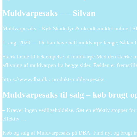
Muldvarpesaks – – Silvan
Muldvarpesaks – Køb Skadedyr & ukrudtsmiddel online | 
1. aug. 2020 — Du kan have haft muldvarpe længe; Sådan b
Stærk fælde til bekæmpelse af muldvarpe Med den stærke mul
aflivning af muldvarpen fra begge sider. Fælden er fremstill
http s://www.dba.dk › produkt-muldvarpesaks
Muldvarpesaks til salg – køb brugt o
– Kræver ingen vedligeholdelse. Sæt en effektiv stopper 
effektiv …
Køb og salg af Muldvarpesaks på DBA. Find nyt og brugt in