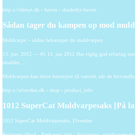
http s://idenyt.dk › haven › skadedyr-haven
Sådan tager du kampen op mod mul
Muldvarpe – sådan bekæmper du muldvarpen
13. jun. 2012 — #5 13. jun 2012 Har rigtig god erfaring m
skuddet, …
Muldvarpen kan drive haveejere til vanvid, når de forvandle
http s://elverdan.dk › shop › product_info
1012 SuperCat Muldvarpesaks [På la
1012 SuperCat Muldvarpesaks, Elverdan
Relateret tilbud · Rørbærer zink · Swissinno, muldvarpesaks