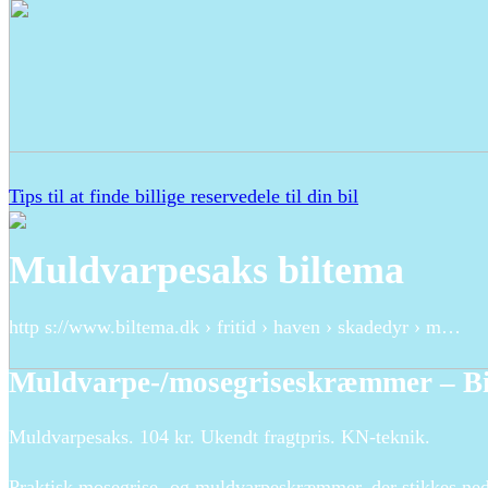
Tips til at finde billige reservedele til din bil
Muldvarpesaks biltema
http s://www.biltema.dk › fritid › haven › skadedyr › m…
Muldvarpe-/mosegriseskræmmer – Bi
Muldvarpesaks. 104 kr. Ukendt fragtpris. KN-teknik.
Praktisk mosegrise- og muldvarpeskræmmer, der stikkes ned