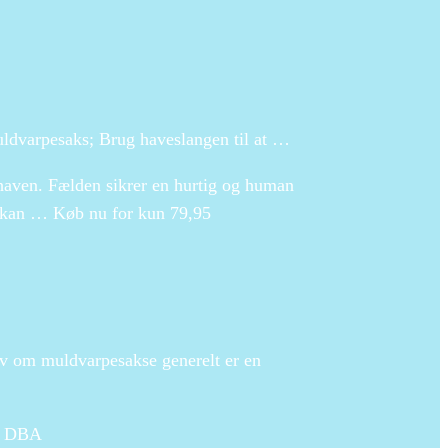
ldvarpesaks; Brug haveslangen til at …
haven. Fælden sikrer en hurtig og human
en kan … Køb nu for kun 79,95
v om muldvarpesakse generelt er en
på DBA