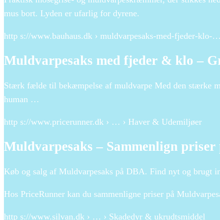
mus bort. Lyden er ufarlig for dyrene.
http s://www.bauhaus.dk › muldvarpesaks-med-fjeder-klo-
Muldvarpesaks med fjeder & klo – G
Stærk fælde til bekæmpelse af muldvarpe Med den stærke mul
human …
http s://www.pricerunner.dk › … › Haver & Udemiljøer
Muldvarpesaks – Sammenlign priser
Køb og salg af Muldvarpesaks på DBA. Find nyt og brugt in
Hos PriceRunner kan du sammenligne priser på Muldvarpesa
http s://www.silvan.dk › … › Skadedyr & ukrudtsmiddel