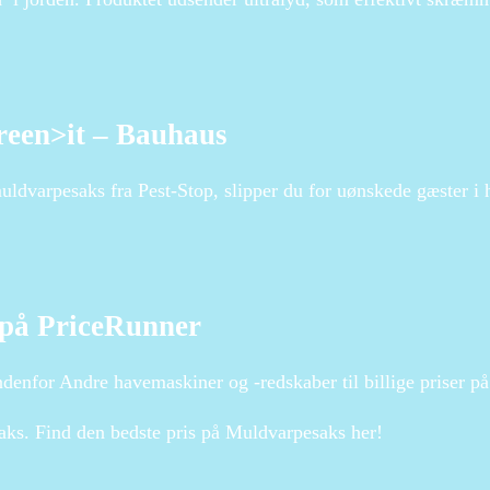
…
reen>it – Bauhaus
dvarpesaks fra Pest-Stop, slipper du for uønskede gæster i h
 på PriceRunner
denfor Andre havemaskiner og -redskaber til billige priser 
ks. Find den bedste pris på Muldvarpesaks her!