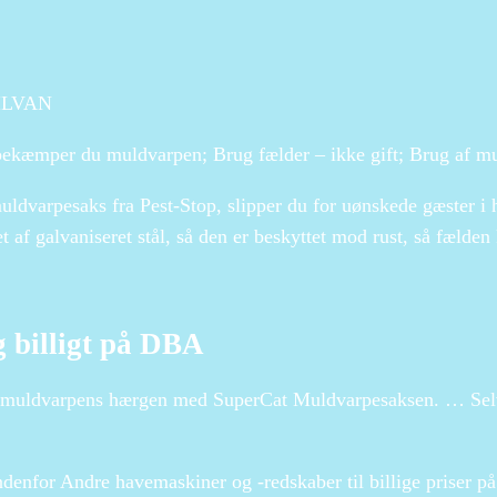
SILVAN
ekæmper du muldvarpen; Brug fælder – ikke gift; Brug af mu
dvarpesaks fra Pest-Stop, slipper du for uønskede gæster i 
et af galvaniseret stål, så den er beskyttet mod rust, så fæld
g billigt på DBA
for muldvarpens hærgen med SuperCat Muldvarpesaksen. … Sel
denfor Andre havemaskiner og -redskaber til billige priser 