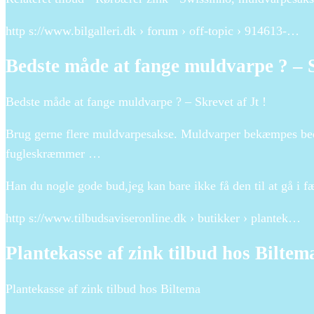
http s://www.bilgalleri.dk › forum › off-topic › 914613-…
Bedste måde at fange muldvarpe ? – Sk
Bedste måde at fange muldvarpe ? – Skrevet af Jt !
Brug gerne flere muldvarpesakse. Muldvarper bekæmpes beds
fugleskræmmer …
Han du nogle gode bud,jeg kan bare ikke få den til at gå i 
http s://www.tilbudsaviseronline.dk › butikker › plantek…
Plantekasse af zink tilbud hos Biltem
Plantekasse af zink tilbud hos Biltema