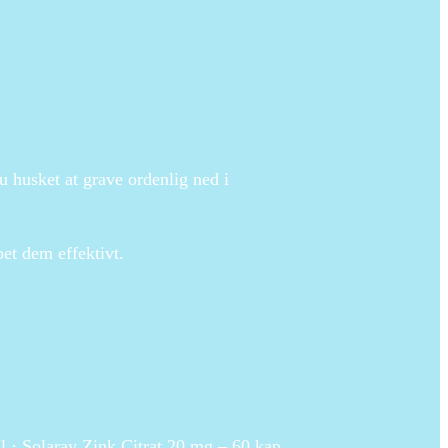
 husket at grave ordenlig ned i
et dem effektivt.
l · Solaray Zink Citrat 20 mg – 60 kap.