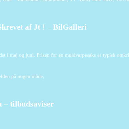
revet af Jt ! – BilGalleri
t i maj og juni. Prisen for en muldvarpesaks er typisk omk
fælden på nogen måde,
a – tilbudsaviser