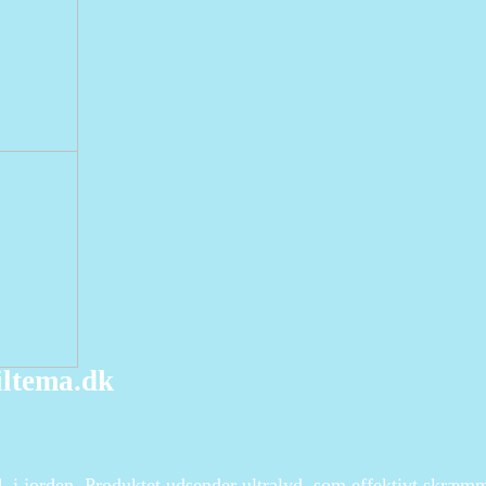
ltema.dk
 i jorden. Produktet udsender ultralyd, som effektivt skræ