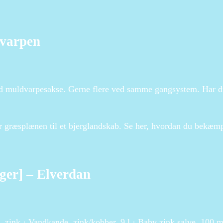
dvarpen
ed muldvarpesakse. Gerne flere ved samme gangsystem. Har du
r græsplænen til et bjerglandskab. Se her, hvordan du bekæmp
ger] – Elverdan
, zink · Vandkande, zink/kobber, 9 l · Baby zink salve, 100 m