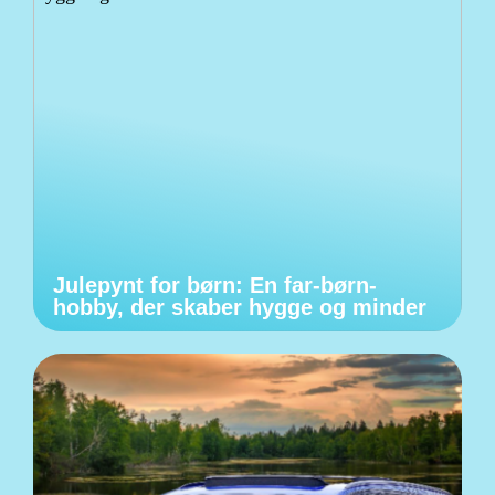
Julepynt for børn: En far-børn-
hobby, der skaber hygge og minder