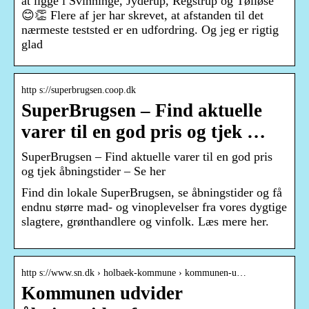
at ligge i Svinninge, Jyderup, Regstrup og Tølløse
😊👏 Flere af jer har skrevet, at afstanden til det
nærmeste teststed er en udfordring. Og jeg er rigtig
glad
http s://superbrugsen.coop.dk
SuperBrugsen – Find aktuelle
varer til en god pris og tjek …
SuperBrugsen – Find aktuelle varer til en god pris
og tjek åbningstider – Se her
Find din lokale SuperBrugsen, se åbningstider og få
endnu større mad- og vinoplevelser fra vores dygtige
slagtere, grønthandlere og vinfolk. Læs mere her.
http s://www.sn.dk › holbaek-kommune › kommunen-u…
Kommunen udvider