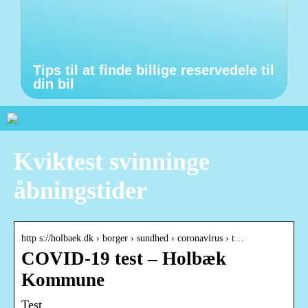
Tips til at finde billige reservedele til
din bil
Kviktest svinninge
åbningstider
http s://holbaek.dk › borger › sundhed › coronavirus › t…
COVID-19 test – Holbæk
Kommune
Test