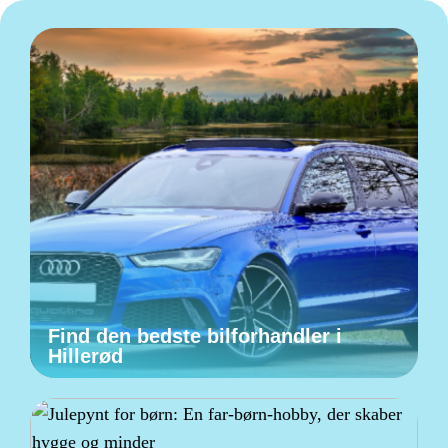
Find den bedste bilforhandler i
Hillerød