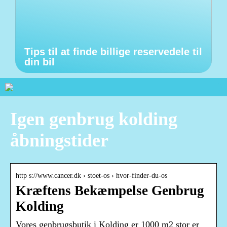
Tips til at finde billige reservedele til
din bil
Igen genbrug kolding
åbningstider
http s://www.cancer.dk › stoet-os › hvor-finder-du-os
Kræftens Bekæmpelse Genbrug
Kolding
Vores genbrugsbutik i Kolding er 1000 m2 stor er