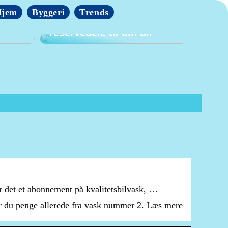
jem
Byggeri
Trends
borg i
Tips til at finde billige
reservedele til din bil
r det et abonnement på kvalitetsbilvask, …
rer du penge allerede fra vask nummer 2. Læs mere