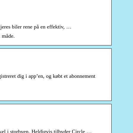
 jeres biler rene på en effektiv, …
om måde.
istreret dig i app’en, og købt et abonnement
kel i storbyen. Heldigvis tilbyder Circle …