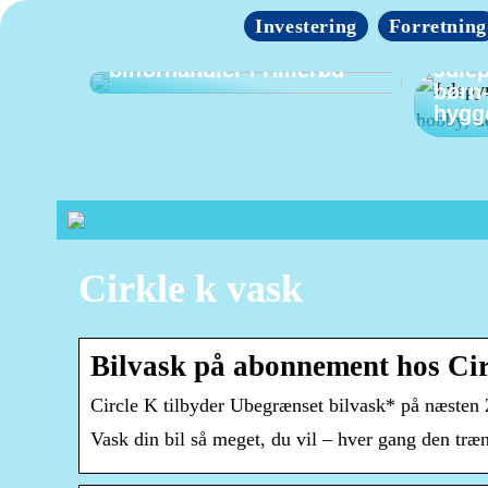
Investering
Forretning
Find den bedste
bilforhandler i Hillerød
Julep
børn
hygg
Cirkle k vask
Bilvask på abonnement hos Circ
Circle K tilbyder Ubegrænset bilvask* på næsten 2
Vask din bil så meget, du vil – hver gang den tr