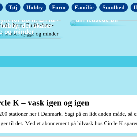
Tøj
Hobby
Form
Familie
Sundhed
H
Tag på tur til Sønder
ynt for børn: En far-
din leasede bil
-hobby, der skaber
e og minder
le K – vask igen og igen
00 stationer her i Danmark. Sagt på en lidt anden måde, så e
ænger til det. Med et abonnement på bilvask hos Circle K spa