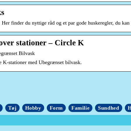
ks
 Her finder du nyttige råd og et par gode huskeregler, du kan b
over stationer – Circle K
egrænset Bilvask
e K-stationer med Ubegrænset bilvask.
Tøj
Hobby
Form
Familie
Sundhed
H