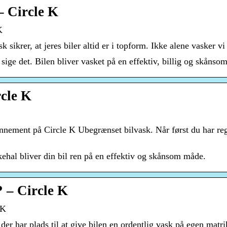
 – Circle K
K
 sikrer, at jeres biler altid er i topform. Ikke alene vasker vi
 sige det. Bilen bliver vasket på en effektiv, billig og skåns
rcle K
onnement på Circle K Ubegrænset bilvask. Når først du har reg
kehal bliver din bil ren på en effektiv og skånsom måde.
? – Circle K
 K
der har plads til at give bilen en ordentlig vask på egen matri