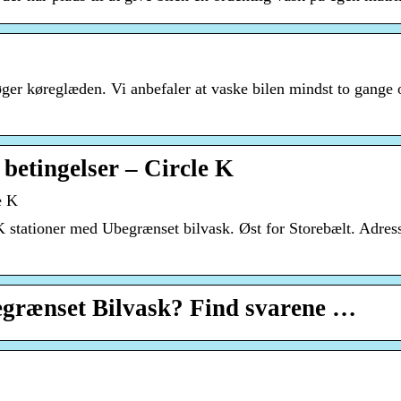
øger køreglæden. Vi anbefaler at vaske bilen mindst to gange
 betingelser – Circle K
e K
 K stationer med Ubegrænset bilvask. Øst for Storebælt. Ad
egrænset Bilvask? Find svarene …